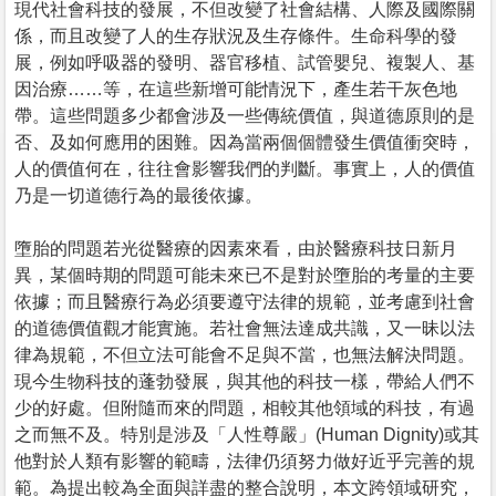
現代社會科技的發展，不但改變了社會結構、人際及國際關
係，而且改變了人的生存狀況及生存條件。生命科學的發
展，例如呼吸器的發明、器官移植、試管嬰兒、複製人、基
因治療……等，在這些新增可能情況下，產生若干灰色地
帶。這些問題多少都會涉及一些傳統價值，與道德原則的是
否、及如何應用的困難。因為當兩個個體發生價值衝突時，
人的價值何在，往往會影響我們的判斷。事實上，人的價值
乃是一切道德行為的最後依據。
墮胎的問題若光從醫療的因素來看，由於醫療科技日新月
異，某個時期的問題可能未來已不是對於墮胎的考量的主要
依據；而且醫療行為必須要遵守法律的規範，並考慮到社會
的道德價值觀才能實施。若社會無法達成共識，又一昧以法
律為規範，不但立法可能會不足與不當，也無法解決問題。
現今生物科技的蓬勃發展，與其他的科技一樣，帶給人們不
少的好處。但附隨而來的問題，相較其他領域的科技，有過
之而無不及。特別是涉及「人性尊嚴」(Human Dignity)或其
他對於人類有影響的範疇，法律仍須努力做好近乎完善的規
範。為提出較為全面與詳盡的整合說明，本文跨領域研究，