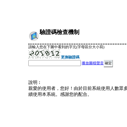
驗證碼檢查機制
請輸入您在下圖中看到的字元(字母區分大小寫)
更換驗證碼
播放圖檔聲音
說明︰
親愛的使用者，您好！由於目前系統使用人數眾
續使用本系統。感謝您的配合。