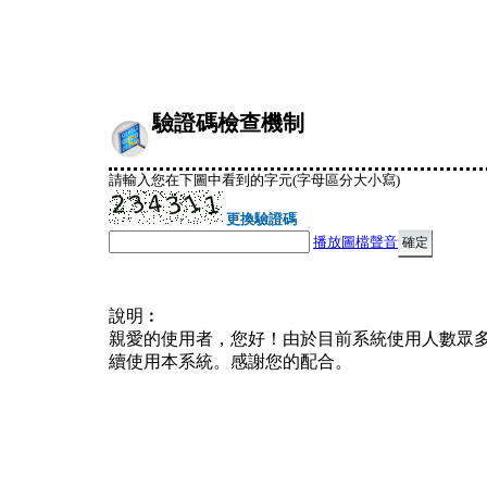
驗證碼檢查機制
請輸入您在下圖中看到的字元(字母區分大小寫)
更換驗證碼
播放圖檔聲音
說明︰
親愛的使用者，您好！由於目前系統使用人數眾
續使用本系統。感謝您的配合。