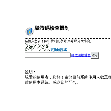
驗證碼檢查機制
請輸入您在下圖中看到的字元(字母區分大小寫)
更換驗證碼
播放圖檔聲音
說明︰
親愛的使用者，您好！由於目前系統使用人數眾
續使用本系統。感謝您的配合。