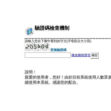
驗證碼檢查機制
請輸入您在下圖中看到的字元(字母區分大小寫)
更換驗證碼
播放圖檔聲音
說明︰
親愛的使用者，您好！由於目前系統使用人數眾
續使用本系統。感謝您的配合。