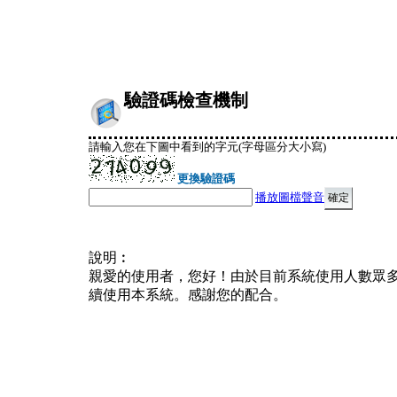
驗證碼檢查機制
請輸入您在下圖中看到的字元(字母區分大小寫)
更換驗證碼
播放圖檔聲音
說明︰
親愛的使用者，您好！由於目前系統使用人數眾
續使用本系統。感謝您的配合。