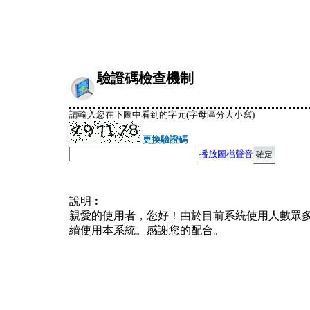
驗證碼檢查機制
請輸入您在下圖中看到的字元(字母區分大小寫)
更換驗證碼
播放圖檔聲音
說明︰
親愛的使用者，您好！由於目前系統使用人數眾
續使用本系統。感謝您的配合。