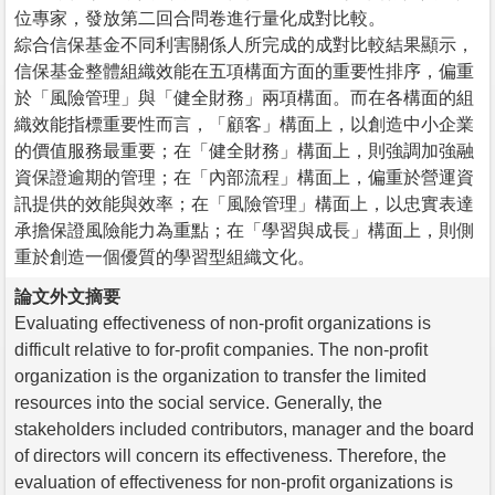
位專家，發放第二回合問卷進行量化成對比較。
綜合信保基金不同利害關係人所完成的成對比較結果顯示，
信保基金整體組織效能在五項構面方面的重要性排序，偏重
於「風險管理」與「健全財務」兩項構面。而在各構面的組
織效能指標重要性而言，「顧客」構面上，以創造中小企業
的價值服務最重要；在「健全財務」構面上，則強調加強融
資保證逾期的管理；在「內部流程」構面上，偏重於營運資
訊提供的效能與效率；在「風險管理」構面上，以忠實表達
承擔保證風險能力為重點；在「學習與成長」構面上，則側
重於創造一個優質的學習型組織文化。
論文外文摘要
Evaluating effectiveness of non-profit organizations is
difficult relative to for-profit companies. The non-profit
organization is the organization to transfer the limited
resources into the social service. Generally, the
stakeholders included contributors, manager and the board
of directors will concern its effectiveness. Therefore, the
evaluation of effectiveness for non-profit organizations is