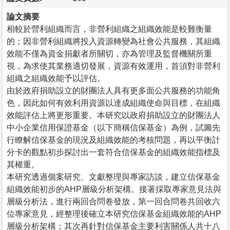
論文摘要
相較於營利組織而言，非營利組織之組織效能是較難衡量
的；因非營利組織將投入資源轉變為社會公共服務，其組織
效能不僅為資金捐獻者所關切，亦為管理及監督機關所重
視，為求使其業務適切發展，資源有效運用，首須對非營利
組織之組織效能予以評估。
由於政府捐助設立的財團法人具有更多面公共服務的功能角
色，因此如何有效利用資源以達成組織使命與目標，在組織
效能評估上將更形重要。本研究以政府捐助設立的財團法人
中小企業信用保證基金（以下簡稱信保基金）為例，試圖先
行瞭解信保基金的現況及組織效能的考核問題，再以平衡計
分卡的觀點初步探討出一套符合信保基金的組織效能指標及
其權重。
本研究透過個案研究、文獻整理與專家訪談，建立信保基金
組織效能初步的AHP層級分析架構。接著採取專家意見法與
層級分析法，進行兩回合問卷發放，第一回合問卷共回收六
位專家意見，經整理後確立本研究信保基金組織效能的AHP
層級分析架構；其次再針對信保基金主要利害關係人共十八