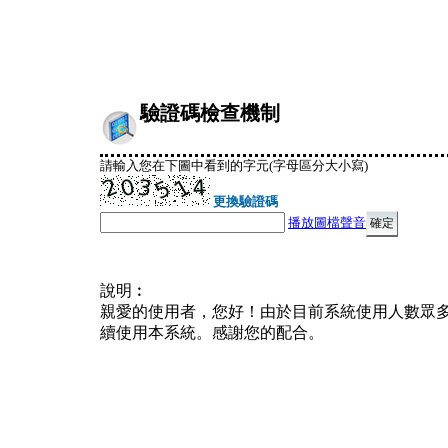
驗證碼檢查機制
請輸入您在下圖中看到的字元(字母區分大小寫)
更換驗證碼
播放圖檔聲音
說明︰
親愛的使用者，您好！由於目前系統使用人數眾
續使用本系統。感謝您的配合。