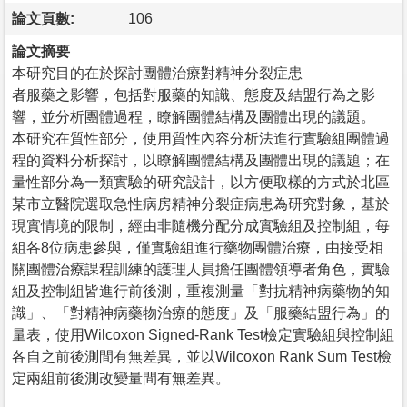
論文頁數:
106
論文摘要
本研究目的在於探討團體治療對精神分裂症患
者服藥之影響，包括對服藥的知識、態度及結盟行為之影
響，並分析團體過程，瞭解團體結構及團體出現的議題。
本研究在質性部分，使用質性內容分析法進行實驗組團體過
程的資料分析探討，以瞭解團體結構及團體出現的議題；在
量性部分為一類實驗的研究設計，以方便取樣的方式於北區
某市立醫院選取急性病房精神分裂症病患為研究對象，基於
現實情境的限制，經由非隨機分配分成實驗組及控制組，每
組各8位病患參與，僅實驗組進行藥物團體治療，由接受相
關團體治療課程訓練的護理人員擔任團體領導者角色，實驗
組及控制組皆進行前後測，重複測量「對抗精神病藥物的知
識」、「對精神病藥物治療的態度」及「服藥結盟行為」的
量表，使用Wilcoxon Signed-Rank Test檢定實驗組與控制組
各自之前後測間有無差異，並以Wilcoxon Rank Sum Test檢
定兩組前後測改變量間有無差異。