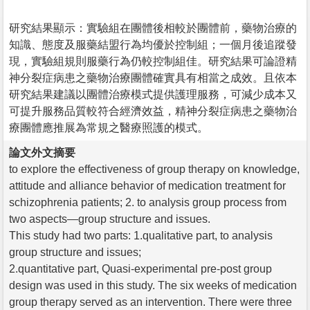
研究結果顯示：實驗組在團體後相較於團體前，藥物治療的
知識、態度及服藥結盟行為均優於控制組；一個月後追蹤發
現，實驗組規則服藥行為仍較控制組佳。研究結果可論證精
神分裂症病患之藥物治療團體確實具有相當之成效。且依本
研究結果建議以團體治療模式提供護理服務，可減少成本又
可提升服務品質較符合經濟效益，精神分裂症病患之藥物治
療團體應推展為常規之醫療照護的模式。
論文外文摘要
to explore the effectiveness of group therapy on knowledge,
attitude and alliance behavior of medication treatment for
schizophrenia patients; 2. to analysis group process from
two aspects—group structure and issues.
This study had two parts: 1.qualitative part, to analysis
group structure and issues;
2.quantitative part, Quasi-experimental pre-post group
design was used in this study. The six weeks of medication
group therapy served as an intervention. There were three