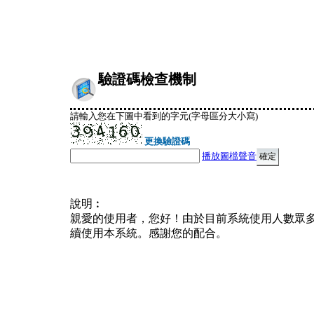
驗證碼檢查機制
請輸入您在下圖中看到的字元(字母區分大小寫)
更換驗證碼
播放圖檔聲音
說明︰
親愛的使用者，您好！由於目前系統使用人數眾
續使用本系統。感謝您的配合。