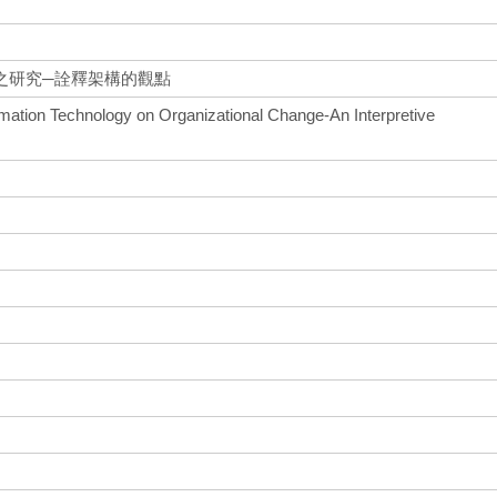
之研究─詮釋架構的觀點
rmation Technology on Organizational Change-An Interpretive