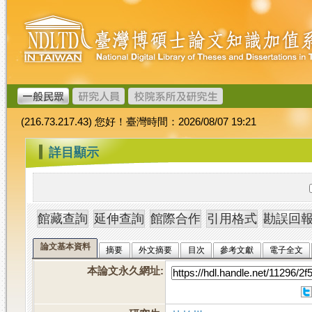
跳
臺
到
灣
主
博
要
碩
內
士
容
論
文
(216.73.217.43) 您好！臺灣時間：2026/08/07 19:21
加
值
:::
詳目顯示
系
統
論文基本資料
摘要
外文摘要
目次
參考文獻
電子全文
本論文永久網址
: