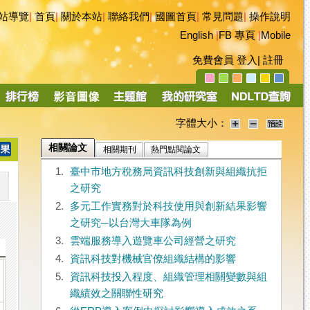
站導覽
|
首頁
|
關於本站
|
聯絡我們
|
國圖首頁
|
常見問題
|
操作說明
English
|
FB 專頁
|
Mobile
免費會員
登入
|
註冊
字體大小：
相關論文
相關期刊
熱門點閱論文
1.
臺中市地方稅務局資訊科技創新與組織抗拒
之研究
2.
多元工作實務對於科技使用與創新結果影響
之研究─以台灣大車隊為例
3.
雲端服務導入遊覽車公司經營之研究
4.
資訊科技對機械官僚組織結構的影響
5.
資訊科技投入程度、組織管理相關變數與組
織績效之關聯性研究