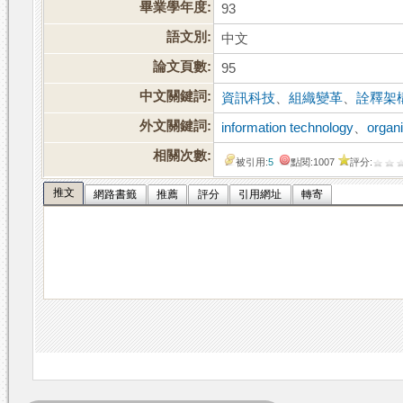
畢業學年度:
93
語文別:
中文
論文頁數:
95
中文關鍵詞:
資訊科技
、
組織變革
、
詮釋架
外文關鍵詞:
information technology
、
organ
相關次數:
被引用:
5
點閱:1007
評分:
推文
網路書籤
推薦
評分
引用網址
轉寄