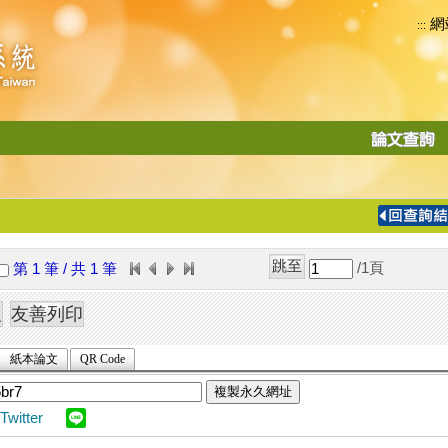
網
:::
功
能
切
換
導
覽
/1
頁
第 1 筆 / 共 1 筆
列
紙本論文
QR Code
複製永久網址
Twitter