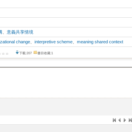
構
、
意義共享情境
izational change
、
interpretive scheme
、
meaning shared context
下載:207
書目收藏:1