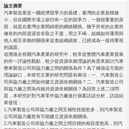
論文摘要
汽車製造業是一國經濟競爭力的基礎，臺灣的企業規模雖
小，但在國際市場上卻仍有一定的競爭力，一個很重要的原
因，就是在臺灣企業間綿密的網絡關係。幾乎所有的企業所
擁有的內部資源並非取之不盡，用之不竭，組織如何運用與
他人相互依賴的關係來促進組織績效，已經成為一值得重視
的議題。
追溯過去有關汽車產業的研究中，較常從整體汽車產業發展
的作一評論性觀點，較少從資源依賴理論的角度來探討汽車
整車製造公司與協力廠之間的關係為何？為了補強這方面的
理論缺口，本研究主要的研究問題有兩項：一、汽車製造公
司與協力廠之間如何建立資源依賴關係？二、汽車製造公司
與協力廠之間為何維持資源依賴關係？為回答上述二項問
題，本研究針對汽車零件協力廠進行個案訪談分析，訪談結
果發現：
1.汽車製造公司與協力廠之間互補性技能愈多，則汽車製造
公司與協力廠愈有可能建立資源依賴關係。
2.汽車製造公司與協力廠之間之間目標的相容度愈高，則汽