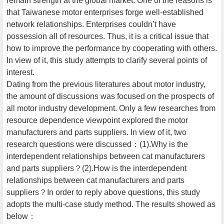
remain strength at the global market. One of the reasons is
that Taiwanese motor enterprises forge well-established
network relationships. Enterprises couldn’t have
possession all of resources. Thus, it is a critical issue that
how to improve the performance by cooperating with others.
In view of it, this study attempts to clarify several points of
interest.
Dating from the previous literatures about motor industry,
the amount of discussions was focused on the prospects of
all motor industry development. Only a few researches from
resource dependence viewpoint explored the motor
manufacturers and parts suppliers. In view of it, two
research questions were discussed：(1).Why is the
interdependent relationships between cat manufacturers
and parts suppliers？(2).How is the interdependent
relationships between cat manufacturers and parts
suppliers？In order to reply above questions, this study
adopts the multi-case study method. The results showed as
below：