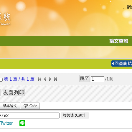
網
:::
功
能
切
換
導
覽
/1
頁
第 1 筆 / 共 1 筆
列
紙本論文
QR Code
複製永久網址
Twitter