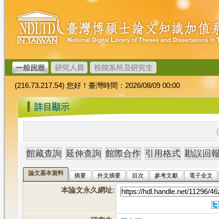
跳
臺
到
灣
主
博
要
碩
內
士
容
論
文
(216.73.217.54) 您好！臺灣時間：2026/08/09 00:00
加
值
:::
詳目顯示
系
統
論文基本資料
摘要
外文摘要
目次
參考文獻
電子全文
本論文永久網址
: