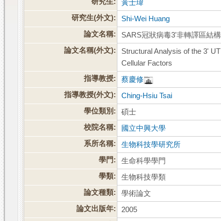
研究生:
黃士瑋
研究生(外文):
Shi-Wei Huang
論文名稱:
SARS冠狀病毒3'非轉譯區
論文名稱(外文):
Structural Analysis of the 3' 
Cellular Factors
指導教授:
蔡慶修
指導教授(外文):
Ching-Hsiu Tsai
學位類別:
碩士
校院名稱:
國立中興大學
系所名稱:
生物科技學研究所
學門:
生命科學學門
學類:
生物科技學類
論文種類:
學術論文
論文出版年:
2005