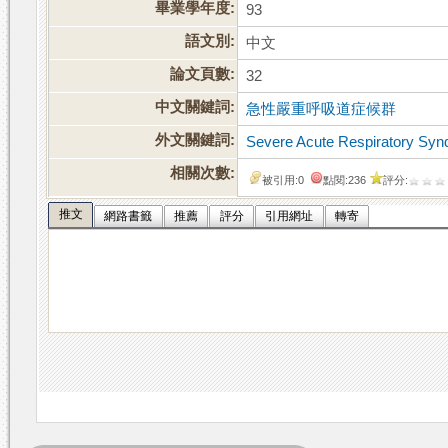
畢業學年度:
93
語文別:
中文
論文頁數:
32
中文關鍵詞:
急性嚴重呼吸道症候群
外文關鍵詞:
Severe Acute Respiratory Sy
相關次數:
被引用:0
點閱:236
評分:
推文
網路書籤
推薦
評分
引用網址
轉寄