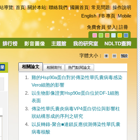
站導覽
|
首頁
|
關於本站
|
聯絡我們
|
國圖首頁
|
常見問題
|
操作說明
English
|
FB 專頁
|
Mobile
免費會員
登入
|
註冊
字體大小：
相關論文
相關期刊
熱門點閱論文
1.
雞的Hsp90a蛋白對於傳染性華氏囊病毒感染
Vero細胞的影響
2.
以生物影像證實Hsp90α蛋白位於DF-1細胞
表面
3.
傳染性華氏囊炎病毒VP4蛋白切位與影響柱
狀結構形成的序列之研究
4.
以反轉錄-聚合■連鎖反應偵測傳染性華氏囊
病毒核酸