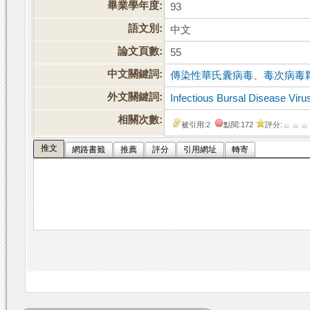
畢業學年度:
93
語文別:
中文
論文頁數:
55
中文關鍵詞:
傳染性華氏囊病毒
、
毒次病毒
外文關鍵詞:
Infectious Bursal Disease Viru
相關次數:
被引用:
2
點閱:172
評分:
推文
網路書籤
推薦
評分
引用網址
轉寄