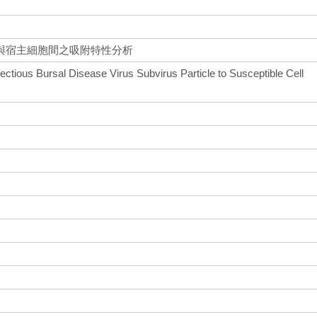
與宿主細胞間之吸附特性分析
ctious Bursal Disease Virus Subvirus Particle to Susceptible Cell