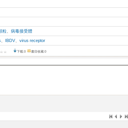
顆粒
、
病毒接受體
s
、
IBDV
、
virus receptor
下載:0
書目收藏:0