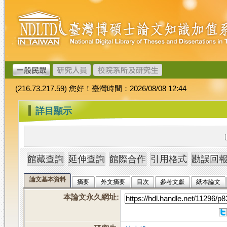
跳
臺
到
灣
主
博
要
碩
內
士
容
論
文
(216.73.217.59) 您好！臺灣時間：2026/08/08 12:44
加
值
:::
詳目顯示
系
統
論文基本資料
摘要
外文摘要
目次
參考文獻
紙本論文
本論文永久網址
: