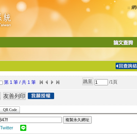
網
:::
功
能
切
換
導
覽
/1
頁
第 1 筆 / 共 1 筆
列
QR Code
複製永久網址
Twitter