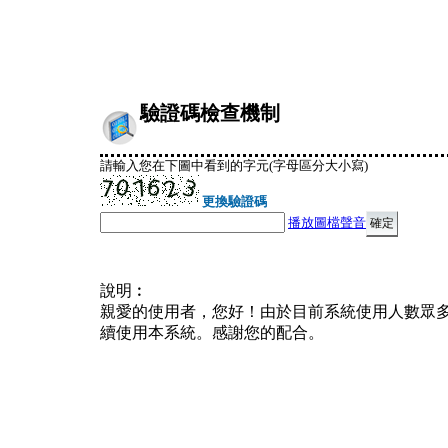
驗證碼檢查機制
請輸入您在下圖中看到的字元(字母區分大小寫)
更換驗證碼
播放圖檔聲音
說明︰
親愛的使用者，您好！由於目前系統使用人數眾
續使用本系統。感謝您的配合。