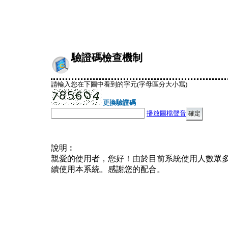
驗證碼檢查機制
請輸入您在下圖中看到的字元(字母區分大小寫)
更換驗證碼
播放圖檔聲音
說明︰
親愛的使用者，您好！由於目前系統使用人數眾
續使用本系統。感謝您的配合。