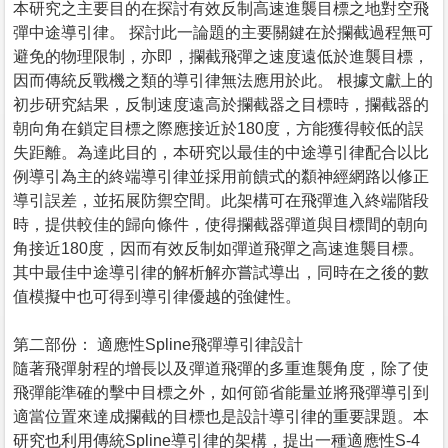
本研究之主要目的在探討有效反制高速進襲目標之地對空飛
彈中途導引律。 探討此一論題的主要關鍵在於攔截過程無可
避免的物理限制，亦即，攔截飛彈之速度遠低於進襲目標，
因而傳統反戰機之類的導引律無法應用於此。 根據文獻上的
初步研究結果，反制速度遠高於攔截器之目標時，攔截器的
朝向角在鎖定目標之際應接近於180度，方能獲得較低的誤
失距離。為達此目的，本研究以最佳的中途導引律配合以比
例導引為主的終端導引律並採用前饋式的纇神經網路以修正
導引誤差，並拓展防禦空間。此架構可在飛彈進入終端階段
時，提供較佳的歸向條件，使得攔截器彈道與目標間的朝向
角接近180度，因而有效反制如彈道飛彈之高速進襲目標。
其中最佳中途導引律的解析解亦嘗試導出，同時在之後的數
值模擬中也可得到導引律優越的強健性。
第二部份： 適應性Spline飛彈導引律設計
隨著飛彈射程的增長以及彈道飛彈的多重進襲角度，除了使
飛彈能準確的擊中目標之外，如何節省能量並將飛彈導引到
適當位置來達成攔截的目標也是設計導引律的重要課題。本
研究也利用傳統Spline導引律的架構，提出一種適應性S-4