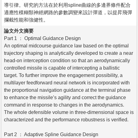
導引律。研究的方法在於利用spline曲線的多邊界條件配合
適應性模糊類神經網路的參數調變來設計彈道，以提昇飛彈
攔截性能和強健性。
論文外文摘要
Part 1 ： Optimal Guidance Design
An optimal midcourse guidance law based on the optimal
trajectory shaping is analytically developed to create a near
head-on interception condition so that an aerodynamically
controlled missile is capable of intercepting a ballistic
target. To further improve the engagement possibility, a
multilayer feedforward neural network is incorporated with
the proportional navigation guidance at the terminal phase
to enhance the missile’s agility and correct the guidance
command in response to changes in the aerodynamics.
The whole defensible volume in three-dimensional space is
characterized and the performance robustness is verified.
Part 2 ： Adaptive Spline Guidance Design