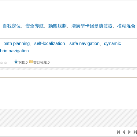
、
自我定位
、
安全導航
、
動態規劃
、
增廣型卡爾曼濾波器
、
模糊混合
、
path planning
、
self-localization
、
safe navigation
、
dynamic
brid navigation
下載:0
書目收藏:0