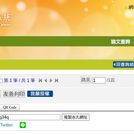
網
:::
功
能
切
換
導
覽
/1
頁
第 1 筆 / 共 1 筆
列
QR Code
複製永久網址
Twitter