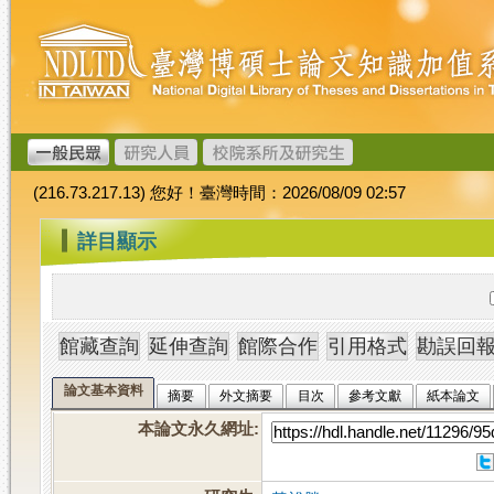
跳
臺
到
灣
主
博
要
碩
內
士
容
論
文
(216.73.217.13) 您好！臺灣時間：2026/08/09 02:57
加
值
:::
詳目顯示
系
統
論文基本資料
摘要
外文摘要
目次
參考文獻
紙本論文
本論文永久網址
: