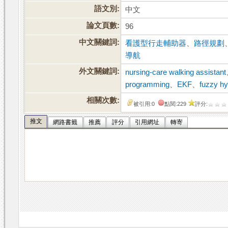
語文別:
中文
論文頁數:
96
中文關鍵詞:
看護型行走輔助器
、
路徑規劃
導航
外文關鍵詞:
nursing-care walking assistant
programming
、
EKF
、
fuzzy hy
相關次數:
被引用:0
點閱:229
評分:
推文
網路書籤
推薦
評分
引用網址
轉寄