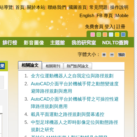
站導覽
|
首頁
|
關於本站
|
聯絡我們
|
國圖首頁
|
常見問題
|
操作說明
English
|
FB 專頁
|
Mobile
免費會員
登入
|
註冊
字體大小：
相關論文
相關期刊
熱門點閱論文
1.
全方位運動機器人之自我定位與路徑規劃
2.
AutoCAD介面平台於機械手臂之動態變速度
避障路徑規劃與應用
3.
AutoCAD介面平台於機械手臂之可操控性避
障路徑規劃與應用
4.
載具平面運動之路徑規劃與螢幕遙控
5.
中型足球機器人之即時影像定位與動態路徑
規劃之研究