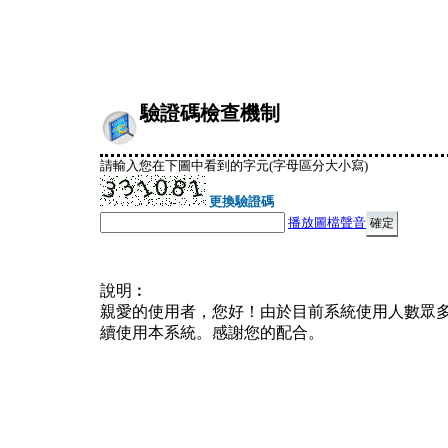
驗證碼檢查機制
請輸入您在下圖中看到的字元(字母區分大小寫)
更換驗證碼
播放圖檔聲音
說明︰
親愛的使用者，您好！由於目前系統使用人數眾
續使用本系統。感謝您的配合。