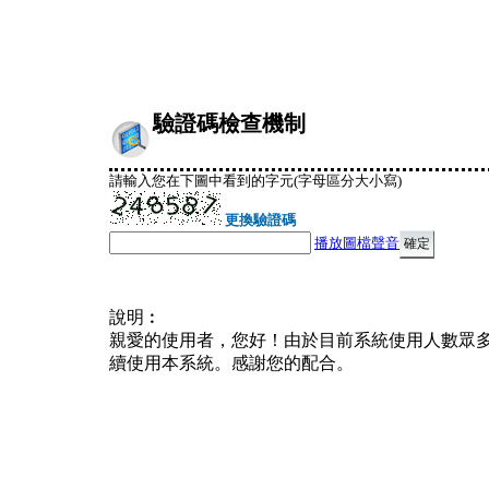
驗證碼檢查機制
請輸入您在下圖中看到的字元(字母區分大小寫)
更換驗證碼
播放圖檔聲音
說明︰
親愛的使用者，您好！由於目前系統使用人數眾
續使用本系統。感謝您的配合。