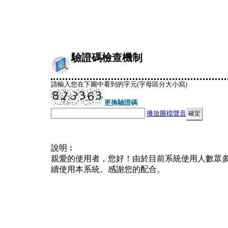
驗證碼檢查機制
請輸入您在下圖中看到的字元(字母區分大小寫)
更換驗證碼
播放圖檔聲音
說明︰
親愛的使用者，您好！由於目前系統使用人數眾
續使用本系統。感謝您的配合。