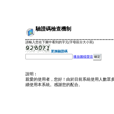
驗證碼檢查機制
請輸入您在下圖中看到的字元(字母區分大小寫)
更換驗證碼
播放圖檔聲音
說明︰
親愛的使用者，您好！由於目前系統使用人數眾
續使用本系統。感謝您的配合。