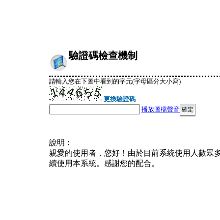
驗證碼檢查機制
請輸入您在下圖中看到的字元(字母區分大小寫)
更換驗證碼
播放圖檔聲音
說明︰
親愛的使用者，您好！由於目前系統使用人數眾
續使用本系統。感謝您的配合。