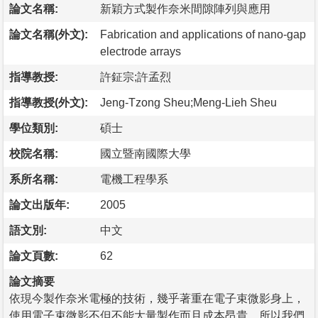
論文名稱:
新穎方式製作奈米間隙陣列與應用
論文名稱(外文):
Fabrication and applications of nano-gap
electrode arrays
指導教授:
許鉦宗;許孟烈
指導教授(外文):
Jeng-Tzong Sheu;Meng-Lieh Sheu
學位類別:
碩士
校院名稱:
國立暨南國際大學
系所名稱:
電機工程學系
論文出版年:
2005
語文別:
中文
論文頁數:
62
論文摘要
依現今製作奈米電極的技術，幾乎著重在電子束微影身上，
使用電子束微影不但不能大量製作而且成本昂貴，所以我們