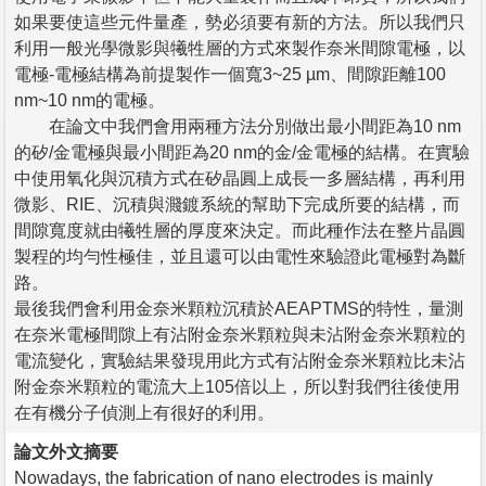
如果要使這些元件量產，勢必須要有新的方法。所以我們只
利用一般光學微影與犧牲層的方式來製作奈米間隙電極，以
電極-電極結構為前提製作一個寬3~25 µm、間隙距離100
nm~10 nm的電極。
在論文中我們會用兩種方法分別做出最小間距為10 nm
的矽/金電極與最小間距為20 nm的金/金電極的結構。在實驗
中使用氧化與沉積方式在矽晶圓上成長一多層結構，再利用
微影、RIE、沉積與濺鍍系統的幫助下完成所要的結構，而
間隙寬度就由犧牲層的厚度來決定。而此種作法在整片晶圓
製程的均勻性極佳，並且還可以由電性來驗證此電極對為斷
路。
最後我們會利用金奈米顆粒沉積於AEAPTMS的特性，量測
在奈米電極間隙上有沾附金奈米顆粒與未沾附金奈米顆粒的
電流變化，實驗結果發現用此方式有沾附金奈米顆粒比未沾
附金奈米顆粒的電流大上105倍以上，所以對我們往後使用
在有機分子偵測上有很好的利用。
論文外文摘要
Nowadays, the fabrication of nano electrodes is mainly