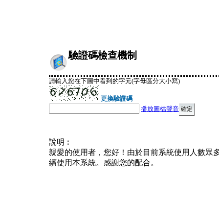
驗證碼檢查機制
請輸入您在下圖中看到的字元(字母區分大小寫)
更換驗證碼
播放圖檔聲音
說明︰
親愛的使用者，您好！由於目前系統使用人數眾
續使用本系統。感謝您的配合。