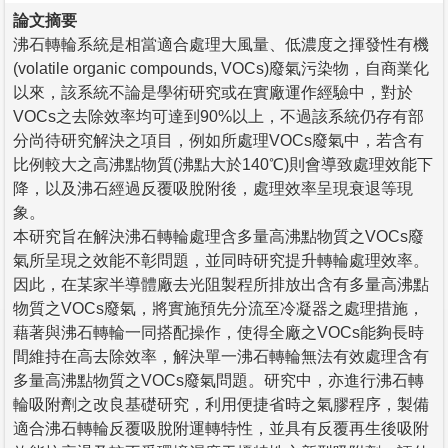
論文摘要
沸石轉輪系統是相當適合處理大風量、低濃度之揮發性有機
(volatile organic compounds, VOCs)廢氣污染物，自商業化
以來，該系統不論是學術研究或在實廠運作經驗中，對於
VOCs之去除效率均可達到90%以上，不過該系統仍存有部
分尚待研究解決之項目，例如所處理VOCs廢氣中，若含有
比例較大之高沸點物質(沸點大於140℃)則會導致處理效能下
降，以及沸石經過反覆吸脫附後，處理效率呈現衰退等現
象。
本研究旨在解決沸石轉輪處理含多量高沸點物質之VOCs廢
氣所呈現之效能不彰問題，並同時研究提升轉輪處理效率。
因此，在某家半導體廠去光阻製程所排放出含有多量高沸點
物質之VOCs廢氣，將實施預先分流至冷凝器之處理措施，
藉著與沸石轉輪一同搭配操作，使得全廠之VOCs能夠長時
間維持在高去除效率，解決單一沸石轉輪無法有效處理含有
多量高沸點物質之VOCs廢氣問題。研究中，亦進行沸石轉
輪吸附劑之改良基礎研究，利用便捷省時之氣膠程序，製備
適合沸石轉輪反覆吸脫附運轉特性，並具有反覆再生後吸附