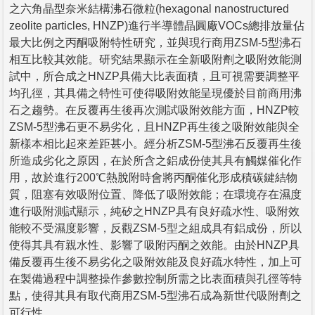
之六角晶型奈米結構沸石微粒(hexagonal nanostructured
zeolite particles, HNZP)進行半導體晶圓廠VOCs總排放量佔
最大比例之丙酮吸附特性研究，並與現行商用ZSM-5型沸石
相互比較其效能。研究結果顯示在全新吸附劑之吸附效能測
試中，所合成之HNZP具備大比表面積，且可視需要調整平
均孔徑，其具備之特性可使得吸附效能呈現優於目前商用沸
石之趨勢。在反覆再生後再次測試吸附效能方面，HNZP較
ZSM-5型沸石更不易劣化，且HNZP再生後之吸附效能與全
新樣本相比起來差距甚小。經分析ZSM-5型沸石反覆再生後
所造成劣化之原因，在於所含之鋁成份使其具有觸媒催化作
用，故於進行200℃熱脫附時會將丙酮催化形成積碳鍵結物
質，阻塞有效吸附位置、降低了吸附效能；在環境存在濕度
進行吸附測試顯示，純矽之HNZP具有良好疏水性、吸附效
能較不受濕度影響，反觀ZSM-5型之組成具有鋁成份，所以
使得其具有親水性、影響了吸附丙酮之效能。由於HNZP具
備反覆再生後不易劣化之吸附效能及良好疏水特性，加上可
在製備過程中調整操作參數控制所需之比表面積與孔徑等特
點，使得其具有取代商用ZSM-5型沸石成為新世代吸附劑之
可行性。