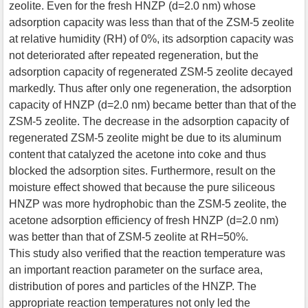
zeolite. Even for the fresh HNZP (d=2.0 nm) whose
adsorption capacity was less than that of the ZSM-5 zeolite
at relative humidity (RH) of 0%, its adsorption capacity was
not deteriorated after repeated regeneration, but the
adsorption capacity of regenerated ZSM-5 zeolite decayed
markedly. Thus after only one regeneration, the adsorption
capacity of HNZP (d=2.0 nm) became better than that of the
ZSM-5 zeolite. The decrease in the adsorption capacity of
regenerated ZSM-5 zeolite might be due to its aluminum
content that catalyzed the acetone into coke and thus
blocked the adsorption sites. Furthermore, result on the
moisture effect showed that because the pure siliceous
HNZP was more hydrophobic than the ZSM-5 zeolite, the
acetone adsorption efficiency of fresh HNZP (d=2.0 nm)
was better than that of ZSM-5 zeolite at RH=50%.
This study also verified that the reaction temperature was
an important reaction parameter on the surface area,
distribution of pores and particles of the HNZP. The
appropriate reaction temperatures not only led the