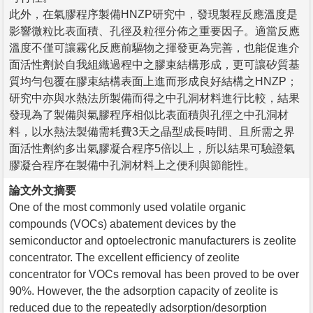
此外，在氣膠程序製備HNZP研究中，發現製程反應溫度是
影響微粒比表面積、孔徑及粒徑分佈之重要因子。適當反應
溫度不僅可讓霧化反應前驅物之揮發更為完善，也能促進介
面活性劑於自我組織過程中之膠束結構形成，更可讓矽質基
質均勻包覆在膠束結構表面上進而形成良好結構之HNZP；
研究中亦與水熱法所製備而得之中孔洞材料進行比較，結果
發現為了製備與氣膠程序相似比表面積與孔徑之中孔洞材
料，以水熱法製備需耗費3天之晶型成長時間、且所需之界
面活性劑約多出氣膠凝合程序5倍以上，所以結果可驗證氣
膠凝合程序在製備中孔洞材料上之便利與節能性。
論文外文摘要
One of the most commonly used volatile organic
compounds (VOCs) abatement devices by the
semiconductor and optoelectronic manufacturers is zeolite
concentrator. The excellent efficiency of zeolite
concentrator for VOCs removal has been proved to be over
90%. However, the the adsorption capacity of zeolite is
reduced due to the repeatedly adsorption/desorption