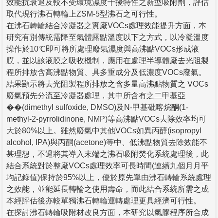
效能抗衰退及較不受環境濕度干擾特性之新型吸附劑，評估
取代現行沸石轉輪上ZSM-5型沸石之可行性。
在沸石轉輪結合冷凝器之實廠VOCs處理效能提升方面，本
研究有別傳統需降至氣體露點溫度以下之方式，以冷凝溫度
操作於10℃即可將所處理廢氣濕度與高沸點VOCs形成液
膜，並以該液膜之吸收機制，應用在處理半導體廠去光阻製
程所排放含高沸點物質、具多重成分及低濃度VOCs廢氣。
結果顯示將去光阻製程所排放之含多量高沸點物質之 VOCs
廢氣預先分流至冷凝器處理，其中所含有之二甲基亞
��(dimethyl sulfoxide, DMSO)及N-甲基砒喀烷酮(1-
methyl-2-pyrrolidinone, NMP)等高沸點VOCs去除效率均可
大於80%以上。雖然廢氣中其他VOCs如異丙醇(isopropyl
alcohol, IPA)與丙酮(acetone)等中、低沸點物質去除效能不
甚理想，不過將其導入末端之沸石吸附焚化系統處理後，此
結合系統對於整廠VOCs處理效率可長時間(連續九個月月平
均記錄值)保持於95%以上，優於原先單由沸石轉輪系統處理
之效能，並能延長轉輪之使用壽命，而此結合系統所需之成
本經評估後亦較單獨沸石轉輪運轉處理更具經濟可行性。
在探討沸石轉輪吸附材改良方面，本研究以氣膠程序所合成