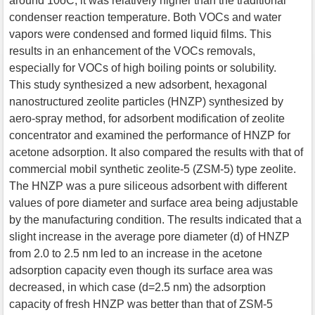
around 10oC, it was relatively higher than the traditional
condenser reaction temperature. Both VOCs and water
vapors were condensed and formed liquid films. This
results in an enhancement of the VOCs removals,
especially for VOCs of high boiling points or solubility.
This study synthesized a new adsorbent, hexagonal
nanostructured zeolite particles (HNZP) synthesized by
aero-spray method, for adsorbent modification of zeolite
concentrator and examined the performance of HNZP for
acetone adsorption. It also compared the results with that of
commercial mobil synthetic zeolite-5 (ZSM-5) type zeolite.
The HNZP was a pure siliceous adsorbent with different
values of pore diameter and surface area being adjustable
by the manufacturing condition. The results indicated that a
slight increase in the average pore diameter (d) of HNZP
from 2.0 to 2.5 nm led to an increase in the acetone
adsorption capacity even though its surface area was
decreased, in which case (d=2.5 nm) the adsorption
capacity of fresh HNZP was better than that of ZSM-5