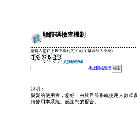
驗證碼檢查機制
請輸入您在下圖中看到的字元(字母區分大小寫)
更換驗證碼
播放圖檔聲音
說明︰
親愛的使用者，您好！由於目前系統使用人數眾
續使用本系統。感謝您的配合。