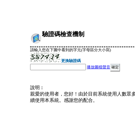
驗證碼檢查機制
請輸入您在下圖中看到的字元(字母區分大小寫)
更換驗證碼
播放圖檔聲音
說明︰
親愛的使用者，您好！由於目前系統使用人數眾
續使用本系統。感謝您的配合。