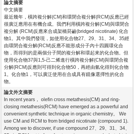
論文摘要
中文摘要
最近幾年，橫跨複分解(CM)和環閉合複分解(RCM)反應已經
很廣泛應用在有機合成。我們利用橫跨複分解(CM)與環閉合
複分解 (RCM)反應來合成架橋菸鹼(bridged nicotinate) 化合
物1。其中我們發現，如使用化合物27、29、31、34、35經
由環閉合複分解(RCM)反應不能形成分子內十四圓環化合
物，而得到的是兩個分子間的複分解和環起來的化合物。但
使用化合物37與1,5-己二烯進行橫跨複分解(CM)與環閉合複
分解(RCM)反應則可得到化合物50，再經由氫化得到化合物
1。化合物1，可以廣泛使用在合成具有鏡像選擇性的化合
物。
論文外文摘要
In recent years， olefin cross metathesis(CM) and ring-
closing metathesis(RCM) have emerged as a powerful and
convenient synthetic technique in organic chemistry。 We
use CM and RCM to from bridged nicotinate (compound 1).
Among we to discover, if use compound 27、29、31、34、