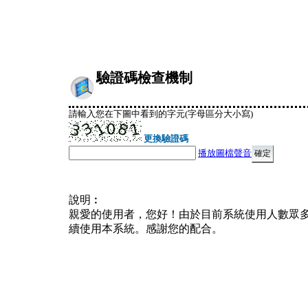
驗證碼檢查機制
請輸入您在下圖中看到的字元(字母區分大小寫)
更換驗證碼
播放圖檔聲音
說明︰
親愛的使用者，您好！由於目前系統使用人數眾
續使用本系統。感謝您的配合。