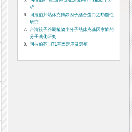
5.
阿拉伯芥hit3遺傳位址定位與HIT1啟動子分
析
6.
阿拉伯芥熱休克轉錄因子結合蛋白之功能性
研究
7.
台灣筷子芥屬植物小分子熱休克基因家族的
分子演化研究
8.
阿拉伯芥HIT1基因定序及選殖