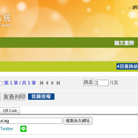
網
:::
功
能
切
換
導
覽
/1
頁
第 1 筆 / 共 1 筆
列
QR Code
複製永久網址
Twitter