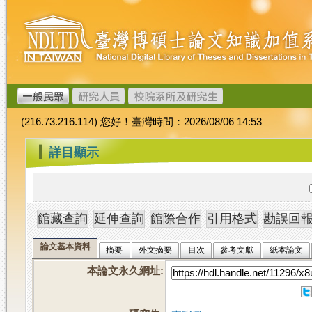
跳
臺
到
灣
主
博
要
碩
內
士
容
論
文
(216.73.216.114) 您好！臺灣時間：2026/08/06 14:53
加
值
:::
詳目顯示
系
統
論文基本資料
摘要
外文摘要
目次
參考文獻
紙本論文
本論文永久網址
: