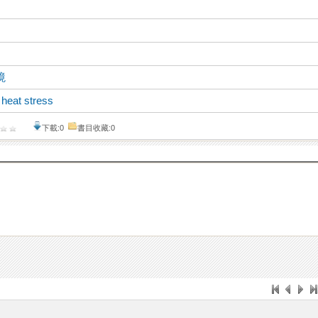
境
、
heat stress
下載:0
書目收藏:0