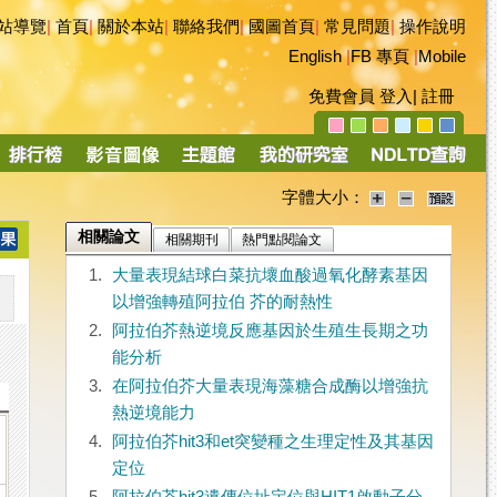
站導覽
|
首頁
|
關於本站
|
聯絡我們
|
國圖首頁
|
常見問題
|
操作說明
English
|
FB 專頁
|
Mobile
免費會員
登入
|
註冊
字體大小：
相關論文
相關期刊
熱門點閱論文
1.
大量表現結球白菜抗壞血酸過氧化酵素基因
以增強轉殖阿拉伯 芥的耐熱性
2.
阿拉伯芥熱逆境反應基因於生殖生長期之功
能分析
3.
在阿拉伯芥大量表現海藻糖合成酶以增強抗
熱逆境能力
4.
阿拉伯芥hit3和et突變種之生理定性及其基因
定位