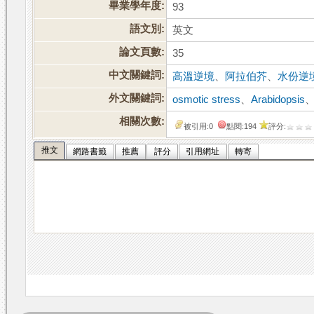
畢業學年度:
93
語文別:
英文
論文頁數:
35
中文關鍵詞:
高溫逆境
、
阿拉伯芥
、
水份逆
外文關鍵詞:
osmotic stress
、
Arabidopsis
相關次數:
被引用:0
點閱:194
評分:
推文
網路書籤
推薦
評分
引用網址
轉寄