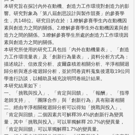
本研究旨在探討內外在動機、創造力工作環境對創造力的影
響。研究對象為「第八屆創思設計與製作競賽」的參賽學
生，共148位。研究目的在於：1.瞭解參賽學生內在動機因
素與創造力之間的關係。2.瞭解參賽學生外在動機因素與創
造力之間的關係。3.瞭解參賽學生所處的創造力工作環境因
素與創造力之間的關係。
本研究所使用的研究工具包括「內外在動機量表」、「創造
力工作環境量表」及「創新行為量表」，資料分析方式為：
描述統計、信效度分析、皮爾森積差相關分析、半淨相關迴
歸分析與逐步複迴歸分析，並於問卷資料蒐集後選取19位同
學進行訪談，以輔助及補充說明問卷統計結果。
本研究結果如下：
一、「挑戰與投入」、「肯定與回饋」、「報酬」、「指導
老師支持」、「團隊合作」與「創新行為」具有顯著相關
二、經由半淨相關複迴歸分析可以得知「挑戰與投入」、
「肯定與回饋」二個因素共可解釋39.4%的創新行為變異
量，其中「挑戰與投入」可以單獨解釋 20.7%的變異量，
「肯定與回饋」可以單獨解釋1.7%的變異量。