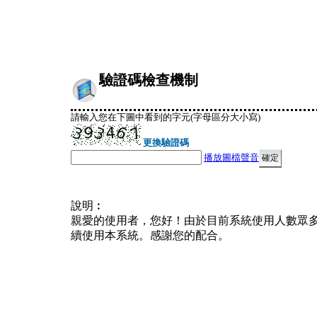
驗證碼檢查機制
請輸入您在下圖中看到的字元(字母區分大小寫)
更換驗證碼
播放圖檔聲音
說明︰
親愛的使用者，您好！由於目前系統使用人數眾
續使用本系統。感謝您的配合。