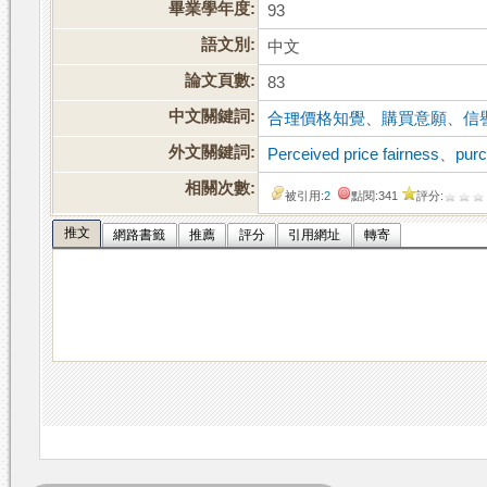
畢業學年度:
93
語文別:
中文
論文頁數:
83
中文關鍵詞:
合理價格知覺
、
購買意願
、
信
外文關鍵詞:
Perceived price fairness
、
purc
相關次數:
被引用:
2
點閱:341
評分:
推文
網路書籤
推薦
評分
引用網址
轉寄