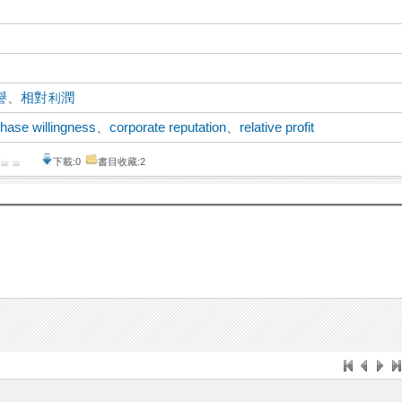
譽
、
相對利潤
hase willingness
、
corporate reputation
、
relative profit
下載:0
書目收藏:2