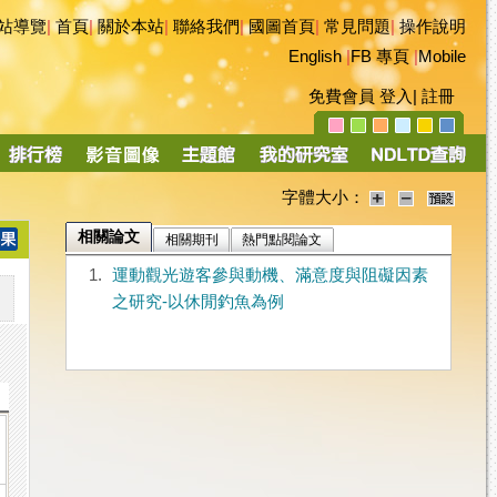
站導覽
|
首頁
|
關於本站
|
聯絡我們
|
國圖首頁
|
常見問題
|
操作說明
English
|
FB 專頁
|
Mobile
免費會員
登入
|
註冊
字體大小：
相關論文
相關期刊
熱門點閱論文
1.
運動觀光遊客參與動機、滿意度與阻礙因素
之研究-以休閒釣魚為例