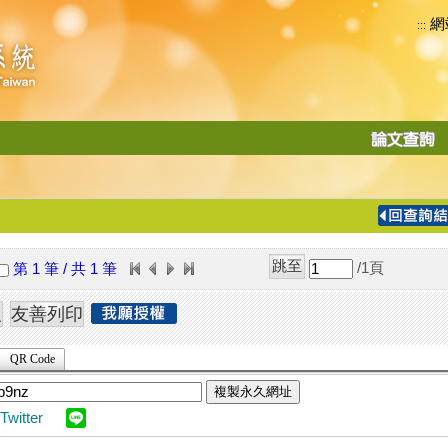
網
:::
功
能
切
換
導
覽
/1
頁
第 1 筆 / 共 1 筆
列
QR Code
複製永久網址
Twitter