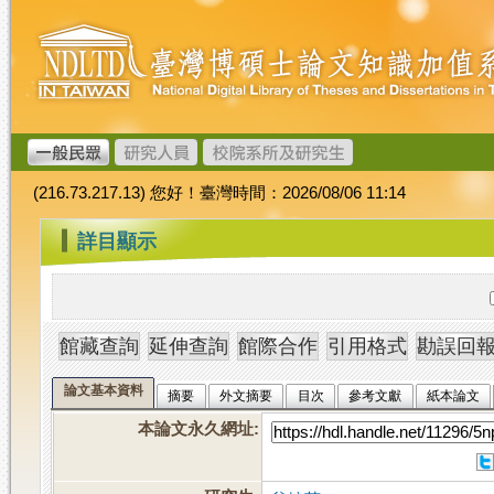
跳
臺
到
灣
主
博
要
碩
內
士
容
論
文
(216.73.217.13) 您好！臺灣時間：2026/08/06 11:14
加
值
:::
詳目顯示
系
統
論文基本資料
摘要
外文摘要
目次
參考文獻
紙本論文
本論文永久網址
: