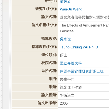
研究生:
翁婉茹
研究生(外文):
Wan-Ju Weng
論文名稱:
遊樂業者信譽與相對利潤對消
論文名稱(外文):
The Effects of Amusement Park
Fairness
指導教授:
吳宗瓊
指導教授(外文):
Tsung-Chiung Wu Ph. D
學位類別:
碩士
校院名稱:
國立嘉義大學
系所名稱:
休閒事業管理研究所碩士班
學門:
民生學門
學類:
觀光休閒學類
論文種類:
學術論文
論文出版年:
2005