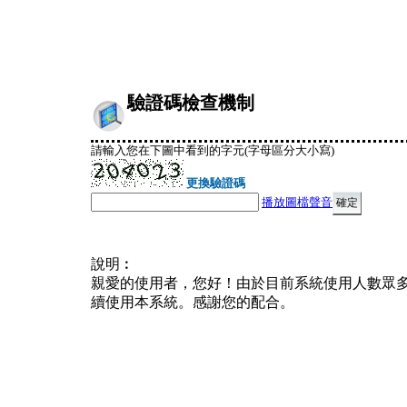
驗證碼檢查機制
請輸入您在下圖中看到的字元(字母區分大小寫)
更換驗證碼
播放圖檔聲音
說明︰
親愛的使用者，您好！由於目前系統使用人數眾
續使用本系統。感謝您的配合。