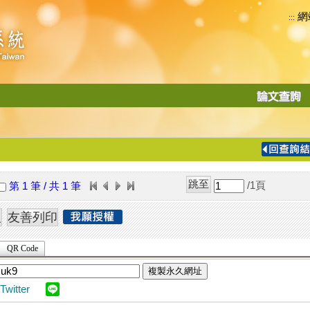
網
:::
功
能
切
換
導
覽
/1
頁
第 1 筆 / 共 1 筆
列
QR Code
複製永久網址
Twitter