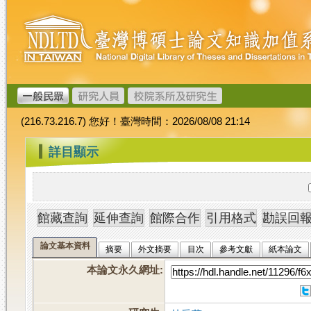
跳
臺
到
灣
主
博
要
碩
內
士
容
論
文
(216.73.216.7) 您好！臺灣時間：2026/08/08 21:14
加
值
:::
詳目顯示
系
統
論文基本資料
摘要
外文摘要
目次
參考文獻
紙本論文
本論文永久網址
: