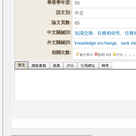
畢業學年度:
93
語文別:
中文
論文頁數:
65
中文關鍵詞:
知識交換
、
任務相依性
、
任務
外文關鍵詞:
knowledge exchange
、
task i
相關次數:
被引用:0
點閱:418
評分:
推文
網路書籤
推薦
評分
引用網址
轉寄