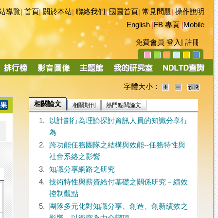
站導覽
|
首頁
|
關於本站
|
聯絡我們
|
國圖首頁
|
常見問題
|
操作說明
English
|
FB 專頁
|
Mobile
免費會員
登入
|
註冊
字體大小：
相關論文
相關期刊
熱門點閱論文
1.
以計劃行為理論探討資訊人員的知識分享行
為
2.
跨功能任務團隊之結構與效能--任務特性與
社會系絡之影響
3.
知識分享網路之研究
4.
技術特性與薪資給付基礎之關係研究－績效
控制觀點
5.
團隊多元化對知識分享、創造、創新績效之