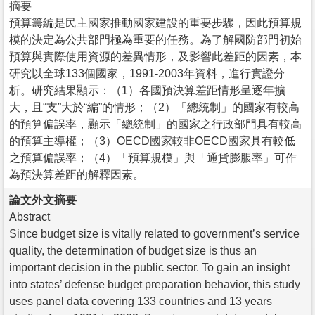
摘要
預算籌編是民主國家推動國家建設的重要步驟，因此預算規
模的決定為公共部門極為重要的任務。為了解國防部門初始
預算與實際使用資源的差異情形，及影響此差距的因素，本
研究以全球133個國家，1991-2003年資料，進行實證分
析。研究結果顯示：（1）各國預決算差距情形呈逐年擴
大，且“支”大於“編”的情形；（2）「總統制」的國家有較高
的預算偏誤率，顯示「總統制」的國家之行政部門具有較高
的預算主導權；（3）OECD國家較非OECD國家具有較低
之預算偏誤率；（4）「預算規模」與「通貨膨脹率」可作
為預決算差距的解釋因素。
論文外文摘要
Abstract
Since budget size is vitally related to government’s service
quality, the determination of budget size is thus an
important decision in the public sector. To gain an insight
into states’ defense budget preparation behavior, this study
uses panel data covering 133 countries and 13 years