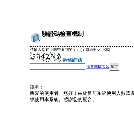
驗證碼檢查機制
請輸入您在下圖中看到的字元(字母區分大小寫)
更換驗證碼
播放圖檔聲音
說明︰
親愛的使用者，您好！由於目前系統使用人數眾
續使用本系統。感謝您的配合。