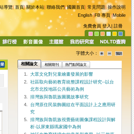
站導覽
|
首頁
|
關於本站
|
聯絡我們
|
國圖首頁
|
常見問題
|
操作說明
English
|
FB 專頁
|
Mobile
免費會員
登入
|
註冊
字體大小：
相關論文
相關期刊
熱門點閱論文
1.
大眾文化對兒童繪畫發展的影響
2.
社區取向藝術教育統整課程設計研究--以台
北市北投地區公共藝術為例
3.
排灣族與魯凱族圖騰故事研究
4.
台灣原住民裝飾圖紋在平面設計上之應用研
究
5.
排灣族與魯凱族視覺藝術圖像課程設計與解
析-以屏東縣瑪家國中為例