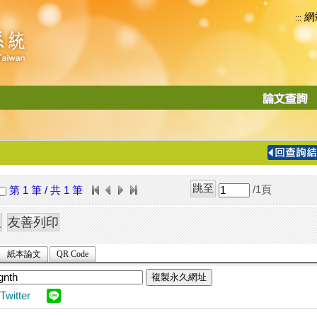
網
:::
功
能
切
換
導
覽
/1
頁
第 1 筆 / 共 1 筆
列
紙本論文
QR Code
複製永久網址
Twitter