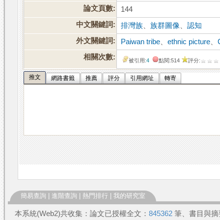
論文頁數:
144
中文關鍵詞:
排灣族
、
族群圖像
、
認知
外文關鍵詞:
Paiwan tribe
、
ethnic picture
、
相關次數:
被引用:
4
點閱:514
評分:
推文
網路書籤
推薦
評分
引用網址
轉寄
簡易查詢
|
進階查詢
|
熱門排行
|
我的研究室
本系統(Web2)共收集：論文已授權全文：
845362
筆、書目與摘