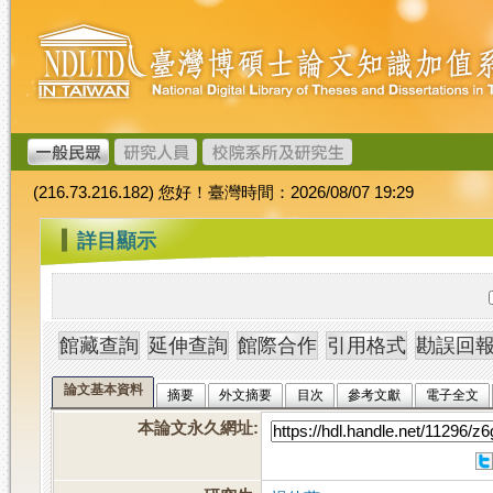
跳
臺
到
灣
主
博
要
碩
內
士
容
論
文
(216.73.216.182) 您好！臺灣時間：2026/08/07 19:29
加
值
:::
詳目顯示
系
統
論文基本資料
摘要
外文摘要
目次
參考文獻
電子全文
本論文永久網址
: