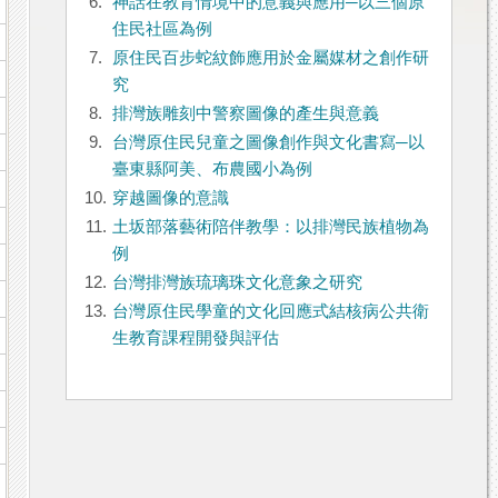
6.
神話在教育情境中的意義與應用─以三個原
住民社區為例
7.
原住民百步蛇紋飾應用於金屬媒材之創作研
究
8.
排灣族雕刻中警察圖像的產生與意義
9.
台灣原住民兒童之圖像創作與文化書寫─以
臺東縣阿美、布農國小為例
10.
穿越圖像的意識
11.
土坂部落藝術陪伴教學：以排灣民族植物為
例
12.
台灣排灣族琉璃珠文化意象之研究
13.
台灣原住民學童的文化回應式結核病公共衛
生教育課程開發與評估