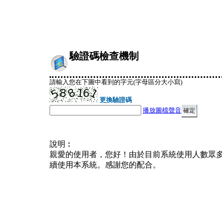
驗證碼檢查機制
請輸入您在下圖中看到的字元(字母區分大小寫)
更換驗證碼
播放圖檔聲音
說明︰
親愛的使用者，您好！由於目前系統使用人數眾
續使用本系統。感謝您的配合。