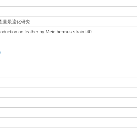
白酶產量最適化研究
production on feather by Meiothermus strain I40
n