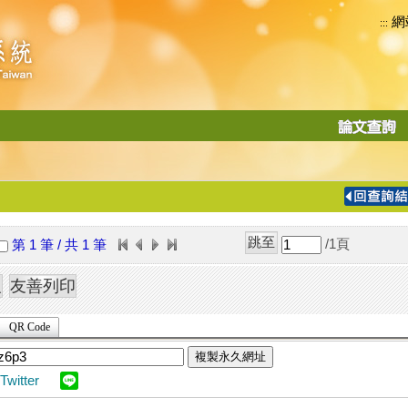
網
:::
功
能
切
換
導
覽
/1
頁
第 1 筆 / 共 1 筆
列
QR Code
複製永久網址
Twitter