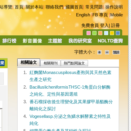
站導覽
|
首頁
|
關於本站
|
聯絡我們
|
國圖首頁
|
常見問題
|
操作說明
English
|
FB 專頁
|
Mobile
免費會員
登入
|
註冊
字體大小：
相關論文
相關期刊
熱門點閱論文
1.
紅麴菌Monascuspilosus產孢與其天然色素
生產之研究
2.
BacilluslicheniformisTHSC-1角蛋白分解酶
之純化、定性與基因選殖
3.
番石榴採收後生理變化及其果膠甲基酯酶分
離純化之探討
4.
Vogesellasp.分泌之魚鱗水解酵素之特性及
純化