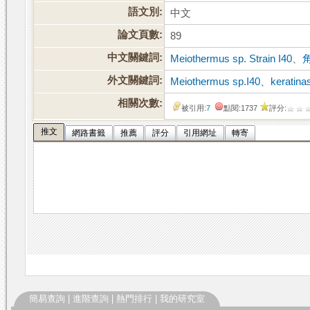
語文別:
中文
論文頁數:
89
中文關鍵詞:
Meiothermus sp. Strain I40
、
外文關鍵詞:
Meiothermus sp.I40
、
keratina
相關次數:
被引用:
7
點閱:1737
評分:
推文
網路書籤
推薦
評分
引用網址
轉寄
簡易查詢
|
進階查詢
|
熱門排行
|
我的研究室