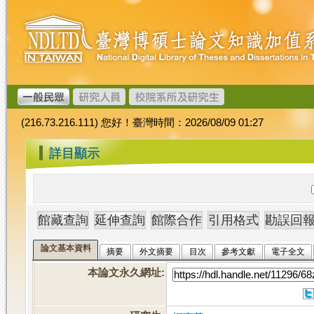
跳
臺
到
灣
主
博
要
碩
內
士
容
論
文
(216.73.216.111) 您好！臺灣時間：2026/08/09 01:27
加
值
:::
詳目顯示
系
統
論文基本資料
摘要
外文摘要
目次
參考文獻
電子全文
本論文永久網址
: