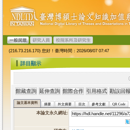
跳
臺
到
灣
主
博
要
碩
內
士
容
論
文
(216.73.216.170) 您好！臺灣時間：2026/08/07 07:47
加
值
:::
詳目顯示
系
統
論文基本資料
摘要
外文摘要
目次
參考文獻
QR Code
本論文永久網址
: