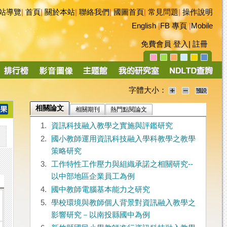
站導覽
|
首頁
|
關於本站
|
聯絡我們
|
國圖首頁
|
常見問題
|
操作說明
English
|
FB 專頁
|
Mobile
免費會員
登入
|
註冊
字體大小：
相關論文
相關期刊
熱門點閱論文
1.
資訊科技融入教學之實施與評鑑研究
2.
國小教師運用資訊科技融入學科教學之教學
策略研究
3.
工作特性工作壓力與組織承諾之相關研究--
以中部地區企業員工為例
4.
國中教師電腦基本能力之研究
5.
學校環境與教師個人背景對資訊融入教學之
影響研究－以南投縣國中為例