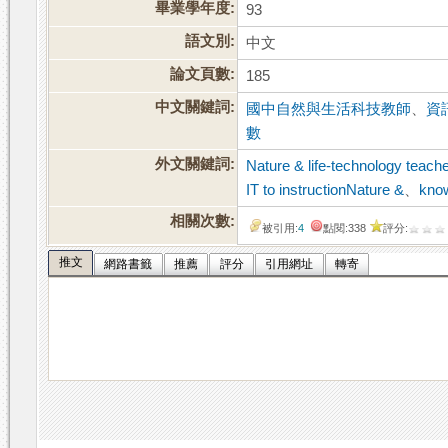
畢業學年度:
93
語文別:
中文
論文頁數:
185
中文關鍵詞:
國中自然與生活科技教師
、
資
數
外文關鍵詞:
Nature & life-technology teache
IT to instructionNature &
、
kno
相關次數:
被引用:
4
點閱:338
評分:
推文
網路書籤
推薦
評分
引用網址
轉寄