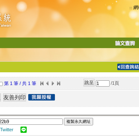
網
:::
功
能
切
換
導
覽
/1
頁
第 1 筆 / 共 1 筆
列
複製永久網址
Twitter