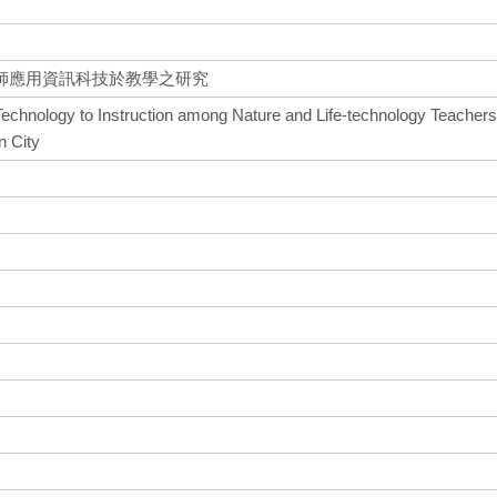
師應用資訊科技於教學之研究
 Technology to Instruction among Nature and Life-technology Teacher
n City