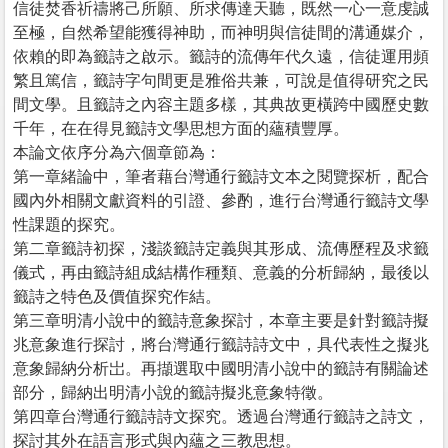
信徒焚香祈禱將己所願、所求傳達天聽，既然一心一意虔誠
至極，自然希望能獲得神助，而神明與信徒間的溝通媒介，
依賴的即為籤詩之啟示。籤詩的流傳年代久遠，信徒運用頻
繁且篤信，籤詩字句間更是雅俗共兼，可說是值得研究之民
間文學。且籤詩之內容主題多樣，其典故更橫跨中國歷史數
千年，在在得見籤詩文學思想方面的蘊積豐厚。
本論文依序分為六個章節為：
第一章緒論中，筆者藉台灣通行籤詩文本之閱覽探析，配合
國內外相關文獻資料的引證、參酌，進行台灣通行籤詩文學
性課題的探究。
第二章籤詩初探，淺談籤詩定義與其形成、流傳歷程及求籤
儀式，再由籤詩組成結構作種類、意義的分析歸納，最後以
籤詩之特色及價值探究作結。
第三章明清小說中的籤詩意象探討，本章主要是針對籤詩擬
兆意象進行探討，將台灣通行籤詩詩文中，具代表性之擬兆
意象歸納分析岀。再擷選取中國明清小說中的籤詩有關論述
部分，歸納出明清小說的籤詩擬兆意象特徵。
第四章台灣通行籤詩詩文探究。透過台灣通行籤詩之詩文，
探討其外在語言形式與內蘊之三教思想。