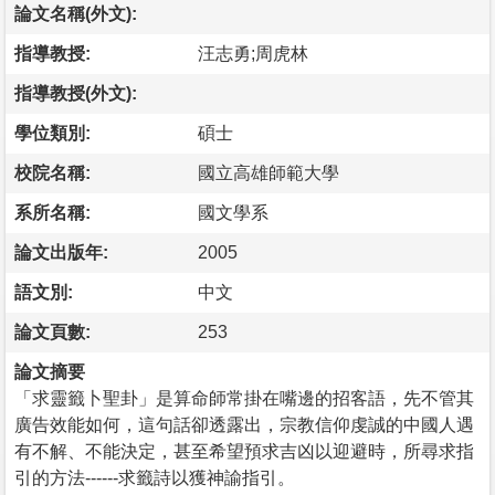
論文名稱(外文):
指導教授:
汪志勇;周虎林
指導教授(外文):
學位類別:
碩士
校院名稱:
國立高雄師範大學
系所名稱:
國文學系
論文出版年:
2005
語文別:
中文
論文頁數:
253
論文摘要
「求靈籤卜聖卦」是算命師常掛在嘴邊的招客語，先不管其
廣告效能如何，這句話卻透露出，宗教信仰虔誠的中國人遇
有不解、不能決定，甚至希望預求吉凶以迎避時，所尋求指
引的方法------求籤詩以獲神諭指引。