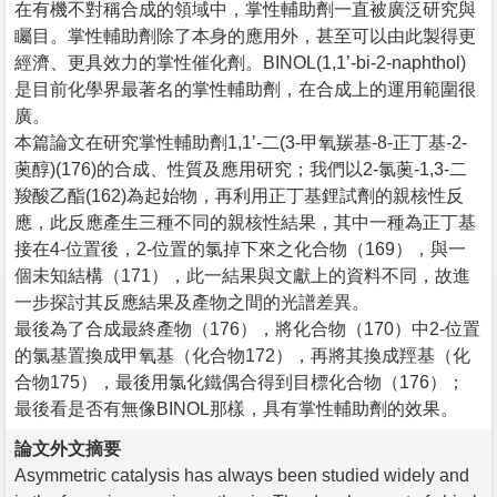
在有機不對稱合成的領域中，掌性輔助劑一直被廣泛研究與
矚目。掌性輔助劑除了本身的應用外，甚至可以由此製得更
經濟、更具效力的掌性催化劑。BINOL(1,1’-bi-2-naphthol)
是目前化學界最著名的掌性輔助劑，在合成上的運用範圍很
廣。
本篇論文在研究掌性輔助劑1,1’-二(3-甲氧羰基-8-正丁基-2-
薁醇)(176)的合成、性質及應用研究；我們以2-氯薁-1,3-二
羧酸乙酯(162)為起始物，再利用正丁基鋰試劑的親核性反
應，此反應產生三種不同的親核性結果，其中一種為正丁基
接在4-位置後，2-位置的氯掉下來之化合物（169），與一
個未知結構（171），此一結果與文獻上的資料不同，故進
一步探討其反應結果及產物之間的光譜差異。
最後為了合成最終產物（176），將化合物（170）中2-位置
的氯基置換成甲氧基（化合物172），再將其換成羥基（化
合物175），最後用氯化鐵偶合得到目標化合物（176）；
最後看是否有無像BINOL那樣，具有掌性輔助劑的效果。
論文外文摘要
Asymmetric catalysis has always been studied widely and