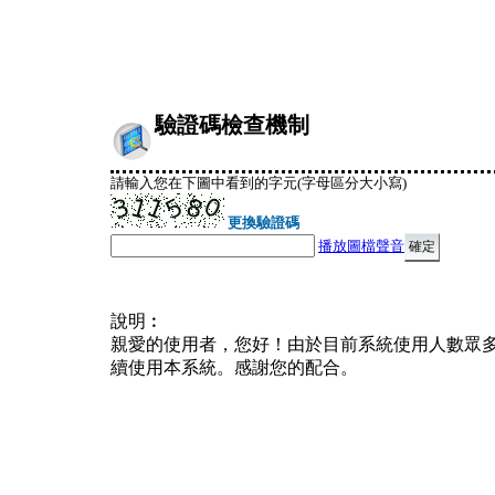
驗證碼檢查機制
請輸入您在下圖中看到的字元(字母區分大小寫)
更換驗證碼
播放圖檔聲音
說明︰
親愛的使用者，您好！由於目前系統使用人數眾
續使用本系統。感謝您的配合。