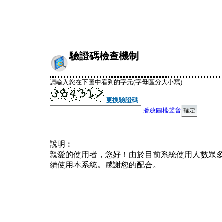
驗證碼檢查機制
請輸入您在下圖中看到的字元(字母區分大小寫)
更換驗證碼
播放圖檔聲音
說明︰
親愛的使用者，您好！由於目前系統使用人數眾
續使用本系統。感謝您的配合。