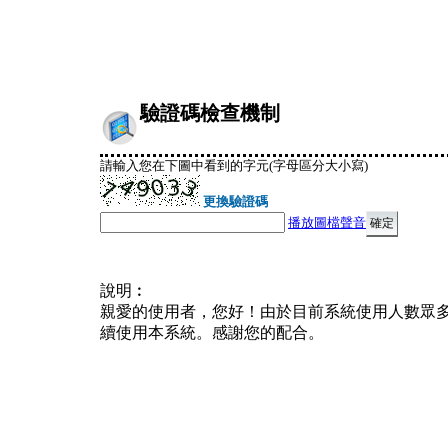
驗證碼檢查機制
請輸入您在下圖中看到的字元(字母區分大小寫)
更換驗證碼
播放圖檔聲音
說明︰
親愛的使用者，您好！由於目前系統使用人數眾
續使用本系統。感謝您的配合。