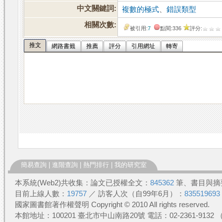
中文關鍵詞:
複數的極式
、
錯誤類型
相關次數:
被引用:
7
點閱:336
評分:
推文
網路書籤
推薦
評分
引用網址
轉寄
簡易查詢
|
進階查詢
|
熱門排行
|
我的研究室
本系統(Web2)共收集：論文已授權全文：
845362
筆、書目與摘
目前上線人數：
19757
／ 訪客人次（自99年6月）：
835519693
國家圖書館著作權聲明 Copyright © 2010 All rights reserved.
本館地址：100201 臺北市中山南路20號 電話：02-2361-913