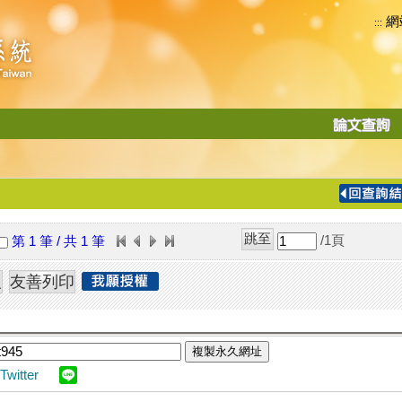
網
:::
功
能
切
換
導
覽
/1
頁
第 1 筆 / 共 1 筆
列
複製永久網址
Twitter