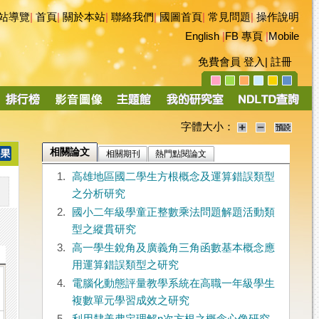
站導覽
|
首頁
|
關於本站
|
聯絡我們
|
國圖首頁
|
常見問題
|
操作說明
English
|
FB 專頁
|
Mobile
免費會員
登入
|
註冊
字體大小：
相關論文
相關期刊
熱門點閱論文
1.
高雄地區國二學生方根概念及運算錯誤類型
之分析研究
2.
國小二年級學童正整數乘法問題解題活動類
型之縱貫研究
3.
高一學生銳角及廣義角三角函數基本概念應
用運算錯誤類型之研究
4.
電腦化動態評量教學系統在高職一年級學生
複數單元學習成效之研究