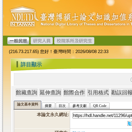
跳
臺
到
灣
主
博
要
碩
內
士
容
論
文
(216.73.217.65) 您好！臺灣時間：2026/08/08 22:33
加
值
:::
詳目顯示
系
統
論文基本資料
摘要
目次
參考文獻
QR Code
本論文永久網址
: