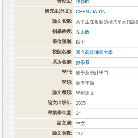
研究生:
陳佳吟
研究生(外文):
CHEN JIA YIN
論文名稱:
高中生在複數的極式單元錯誤
指導教授:
左太政
學位類別:
碩士
校院名稱:
國立高雄師範大學
系所名稱:
數學系
學門:
數學及統計學門
學類:
數學學類
論文種類:
學術論文
論文出版年:
2005
畢業學年度:
94
語文別:
中文
論文頁數:
117