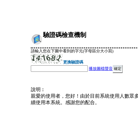
驗證碼檢查機制
請輸入您在下圖中看到的字元(字母區分大小寫)
更換驗證碼
播放圖檔聲音
說明︰
親愛的使用者，您好！由於目前系統使用人數眾
續使用本系統。感謝您的配合。